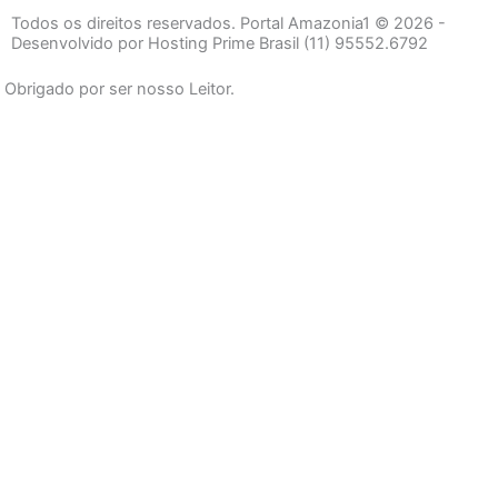
e
t
t
Todos os direitos reservados. Portal Amazonia1 © 2026 -
b
a
u
Desenvolvido por Hosting Prime Brasil (11) 95552.6792
o
g
b
Obrigado por ser nosso Leitor.
o
r
e
k
a
-
m
f