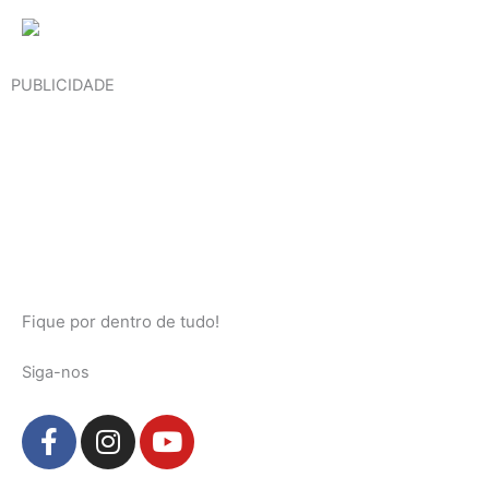
PUBLICIDADE
Fique por dentro de tudo!
Siga-nos
F
I
Y
a
n
o
c
s
u