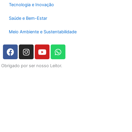
Tecnologia e Inovação
Saúde e Bem-Estar
Meio Ambiente e Sustentabilidade
F
I
Y
W
a
n
o
h
c
s
u
a
Obrigado por ser nosso Leitor.
e
t
t
t
b
a
u
s
o
g
b
a
o
r
e
p
k
a
p
m