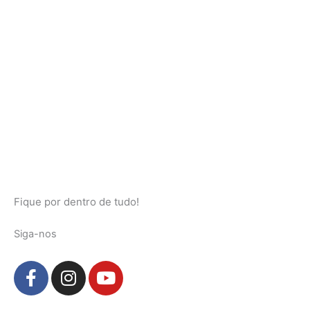
Fique por dentro de tudo!
Siga-nos
F
I
Y
a
n
o
c
s
u