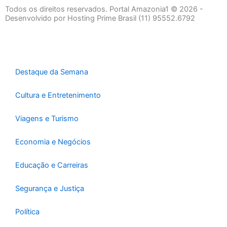
e
t
t
Todos os direitos reservados. Portal Amazonia1 © 2026 -
b
a
u
Desenvolvido por Hosting Prime Brasil (11) 95552.6792
o
g
b
o
r
e
k
a
-
m
Destaque da Semana
f
Cultura e Entretenimento
Viagens e Turismo
Economia e Negócios
Educação e Carreiras
Segurança e Justiça
Política