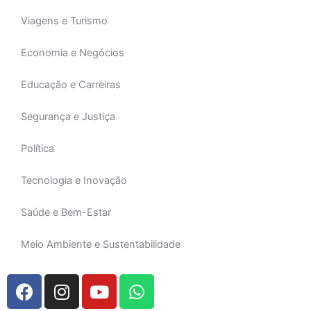
Viagens e Turismo
Economia e Negócios
Educação e Carreiras
Segurança e Justiça
Política
Tecnologia e Inovação
Saúde e Bem-Estar
Meio Ambiente e Sustentabilidade
F
I
Y
W
a
n
o
h