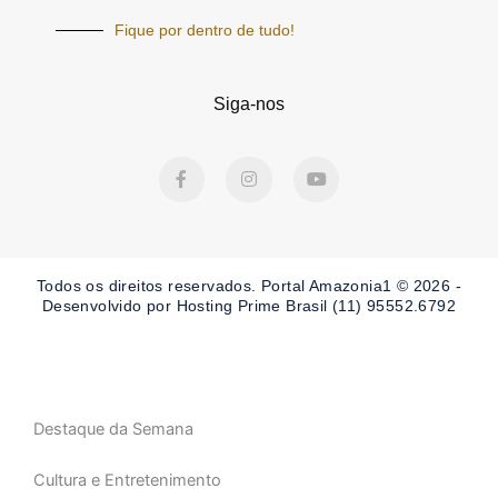
Fique por dentro de tudo!
Siga-nos
F
I
Y
a
n
o
c
s
u
e
t
t
b
a
u
o
g
b
o
r
e
Todos os direitos reservados. Portal Amazonia1 © 2026 -
k
a
-
m
Desenvolvido por Hosting Prime Brasil (11) 95552.6792
f
Destaque da Semana
Cultura e Entretenimento