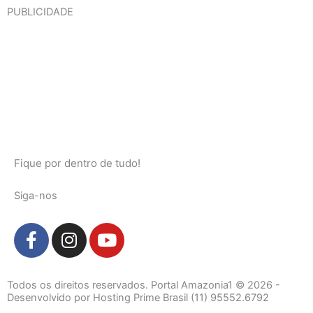
PUBLICIDADE
Fique por dentro de tudo!
Siga-nos
F
I
Y
a
n
o
c
s
u
e
t
t
Todos os direitos reservados. Portal Amazonia1 © 2026 -
b
a
u
Desenvolvido por Hosting Prime Brasil (11) 95552.6792