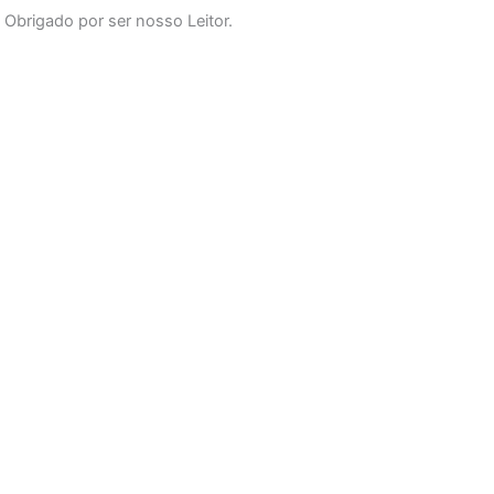
o
g
b
Obrigado por ser nosso Leitor.
o
r
e
k
a
-
m
f