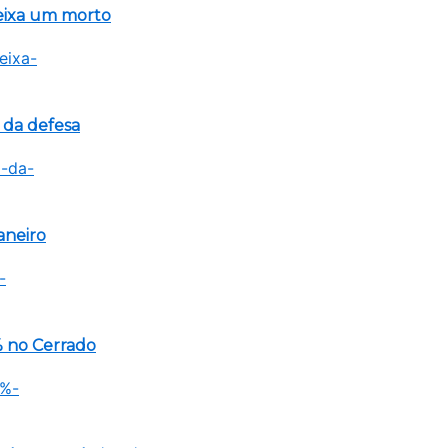
eixa um morto
 da defesa
aneiro
 no Cerrado