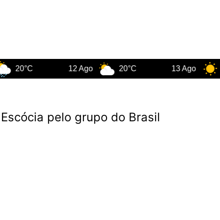
°C
12 Ago
20°C
13 Ago
23°C
Escócia pelo grupo do Brasil