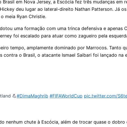
Brasil em Nova Jersey, a Escócia fez três mudanças em re
Hickey deu lugar ao lateral-direito Nathan Patterson. Já
 o meia Ryan Christie.
r, adotou uma formação com uma trinca defensiva e apen
ierney foi escalado para atuar como zagueiro pela esquerd
meiro tempo, amplamente dominado por Marrocos. Tanto qu
s contra o Brasil, o atacante Ismael Saibari foi lançado na
tland 💪
#DimaMaghrib
#FIFAWorldCup
pic.twitter.com/S6
dido nenhum chute à Escócia, além de trocar quase o dobr