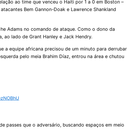
lação ao time que venceu o Haiti por 1 a 0 em Boston –
 os atacantes Bem Gannon-Doak e Lawrence Shankland
as Che Adams no comando de ataque. Como o dono da
a, ao lado de Grant Hanley e Jack Hendry.
e a equipe africana precisou de um minuto para derrubar
 esquerda pelo meia Brahim Díaz, entrou na área e chutou
tezNOBhU
o de passes que o adversário, buscando espaços em meio