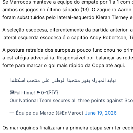
Se Marrocos manteve a equipe do empate por 1 a 1 com o 
ambos os jogos no último sábado (13). O zagueiro Aaron 
foram substituídos pelo lateral-esquerdo Kieran Tierney e
A seleção escocesa, diferentemente da partida anterio
lateral esquerda escocesa é o capitão Andy Robertson, T
A postura retraída dos europeus pouco funcionou no pri
a estratégia adversária. Responsável por balançar as rede
forte para marcar o gol mais rápido da Copa até aqui.
نهاية المباراة بفوز منتخبنا الوطني على منتخب اسكتلندا
🏁Full-time! 🏴󠁧󠁢󠁳󠁣󠁴󠁿0-1🇲🇦
Our National Team secures all three points against Sco
— Équipe du Maroc (@EnMaroc)
June 19, 2026
Os marroquinos finalizaram a primeira etapa sem ter ce