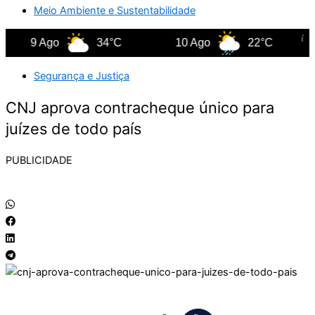
Meio Ambiente e Sustentabilidade
9 Ago
34°C
10 Ago
22°C
11
Segurança e Justiça
CNJ aprova contracheque único para
juízes de todo país
PUBLICIDADE