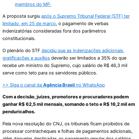
membros do MP.
A proposta surgiu
após o Supremo Tribunal Federal (STF) ter
limitado, em 25 de março
, o pagamento de verbas
indenizatórias consideradas fora dos parâmetros
constitucionais.
O plenário do STF
decidiu que as indenizações adicionais,
gratificações e auxílios
deverão ser limitados a 35% do que
recebe um ministro do Supremo, cujo salário de R$ 46,3 mil
serve como teto para os servidores públicos.
>> Siga o canal da
Agência Brasil
no WhatsApp
Com a decisão, juízes, promotores e procuradores podem
ganhar R$ 62,5 mil mensais, somando o teto e R$ 16,2 mil em
penduricalhos.
Pela nova resolução do CNJ, os tribunais ficam proibidos de
processar contracheques e folhas de pagamentos adicionais,
além daquelas destinadas ao pagamento regular dos salários.