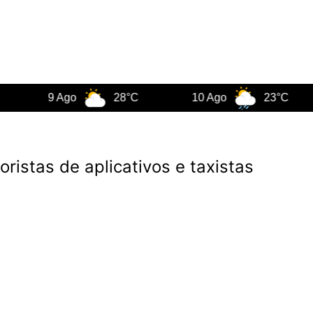
9 Ago
28°C
10 Ago
23°C
1
istas de aplicativos e taxistas