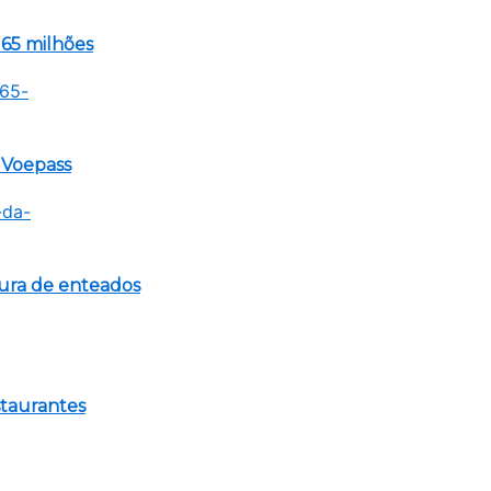
65 milhões
a Voepass
tura de enteados
staurantes