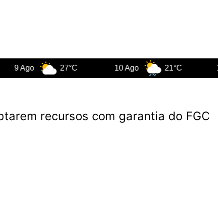
Ago
27°C
10 Ago
21°C
11 Ago
ptarem recursos com garantia do FGC