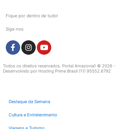
Fique por dentro de tudo!
Siga-nos
F
I
Y
a
n
o
c
s
u
e
t
t
Todos os direitos reservados. Portal Amazonia1 © 2026 -
b
a
u
Desenvolvido por Hosting Prime Brasil (11) 95552.6792
o
g
b
o
r
e
k
a
-
m
Destaque da Semana
f
Cultura e Entretenimento
Viagens e Turismo