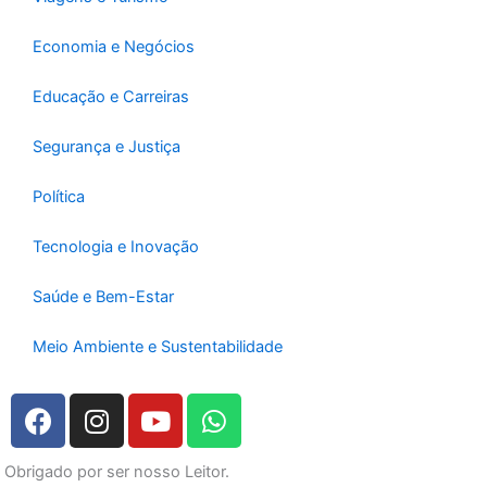
Economia e Negócios
Educação e Carreiras
Segurança e Justiça
Política
Tecnologia e Inovação
Saúde e Bem-Estar
Meio Ambiente e Sustentabilidade
F
I
Y
W
a
n
o
h
c
s
u
a
Obrigado por ser nosso Leitor.