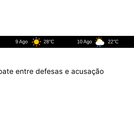
9 Ago
28°C
10 Ago
22°C
11 
ebate entre defesas e acusação