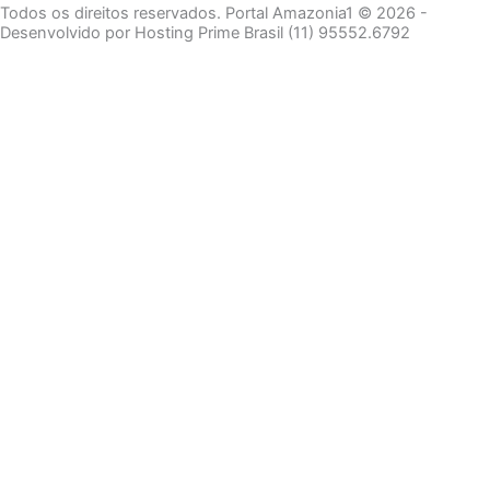
Todos os direitos reservados. Portal Amazonia1 © 2026 -
Desenvolvido por Hosting Prime Brasil (11) 95552.6792
Destaque da Semana
Cultura e Entretenimento
Viagens e Turismo
Economia e Negócios
Educação e Carreiras
Segurança e Justiça
Política
Tecnologia e Inovação
Saúde e Bem-Estar
Meio Ambiente e Sustentabilidade
Destaque da Semana
Cultura e Entretenimento
Viagens e Turismo
Economia e Negócios
Educação e Carreiras