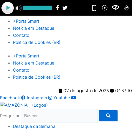
Ir
para
o
+PortalSmart
conteúdo
Notícia em Destaque
Contato
Política de Cookies (BR)
+PortalSmart
Notícia em Destaque
Contato
Política de Cookies (BR)
07 de agosto de 2026
04:33:10
Facebook
Instagram
Youtube
Pesquisar
Destaque da Semana