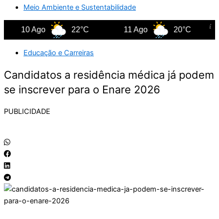
Meio Ambiente e Sustentabilidade
10 Ago
22°C
11 Ago
20°C
12
Educação e Carreiras
Candidatos a residência médica já podem
se inscrever para o Enare 2026
PUBLICIDADE