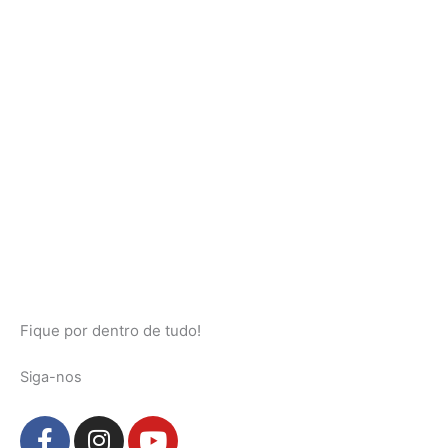
Fique por dentro de tudo!
Siga-nos
F
I
Y