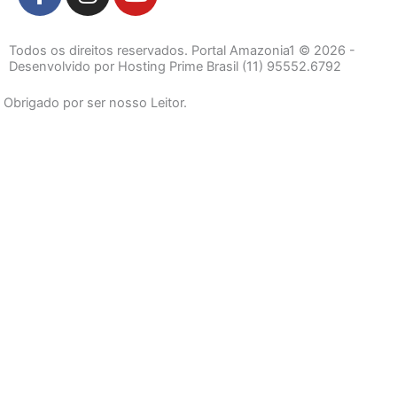
a
n
o
c
s
u
e
t
t
Todos os direitos reservados. Portal Amazonia1 © 2026 -
b
a
u
Desenvolvido por Hosting Prime Brasil (11) 95552.6792
o
g
b
Obrigado por ser nosso Leitor.
o
r
e
k
a
-
m
f