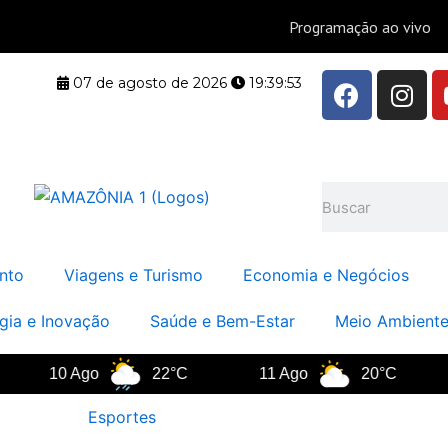
F
I
07 de agosto de 2026
19:39:53
a
n
c
s
e
t
b
a
Pesquisar
o
g
o
r
k
a
nto
Viagens e Turismo
Economia e Negócios
m
gia e Inovação
Saúde e Bem-Estar
Meio Ambiente
10 Ago
22°C
11 Ago
20°C
Esportes