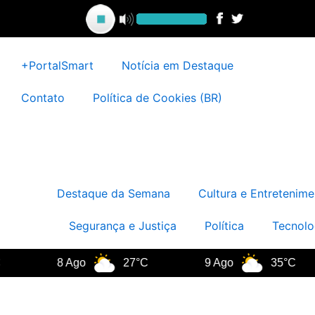
Ir
para
o
conteúdo
+PortalSmart
Notícia em Destaque
Contato
Política de Cookies (BR)
Destaque da Semana
Cultura e Entretenime
Segurança e Justiça
Política
Tecnolo
8 Ago
27°C
9 Ago
35°C