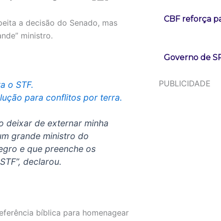
CBF reforça p
peita a decisão do Senado, mas
nde” ministro.
Governo de SP
PUBLICIDADE
a o STF.
ução para conflitos por terra.
o deixar de externar minha
 um grande ministro do
egro e que preenche os
 STF”, declarou.
referência bíblica para homenagear