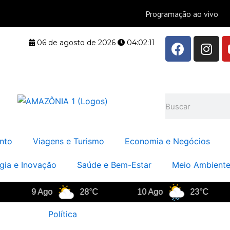
F
I
06 de agosto de 2026
04:02:11
a
n
c
s
e
t
b
a
Pesquisar
o
g
o
r
k
a
nto
Viagens e Turismo
Economia e Negócios
m
gia e Inovação
Saúde e Bem-Estar
Meio Ambiente
9 Ago
28°C
10 Ago
23°C
Política