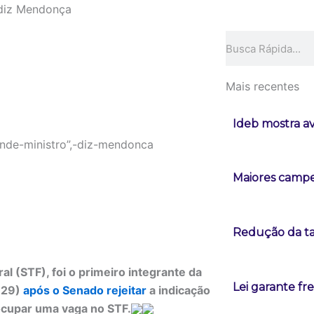
, diz Mendonça
Pesquisar
Mais recentes
Ideb mostra a
Maiores campeõ
Redução da tax
 (STF), foi o primeiro integrante da
Lei garante fr
 (29)
após o Senado rejeitar
a indicação
ocupar uma vaga no STF.