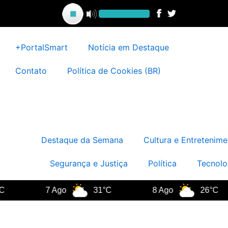
Ir
para
o
conteúdo
+PortalSmart
Notícia em Destaque
Contato
Política de Cookies (BR)
Destaque da Semana
Cultura e Entretenime
Segurança e Justiça
Política
Tecnolo
7 Ago
31°C
8 Ago
26°C