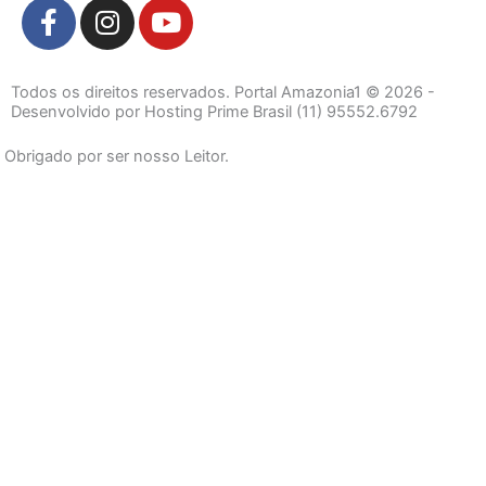
F
I
Y
a
n
o
c
s
u
e
t
t
Todos os direitos reservados. Portal Amazonia1 © 2026 -
b
a
u
Desenvolvido por Hosting Prime Brasil (11) 95552.6792
o
g
b
Obrigado por ser nosso Leitor.
o
r
e
k
a
-
m
f