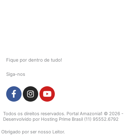
Fique por dentro de tudo!
Siga-nos
F
I
Y
a
n
o
c
s
u
e
t
t
Todos os direitos reservados. Portal Amazonia1 © 2026 -
b
a
u
Desenvolvido por Hosting Prime Brasil (11) 95552.6792
o
g
b
Obrigado por ser nosso Leitor.
o
r
e