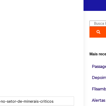
Pesquisa
Mais rec
Passag
Depoim
Flisamb
Alerta