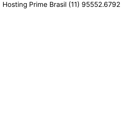
Hosting Prime Brasil (11) 95552.6792
Destaque da Semana
Cultura e Entretenimento
Viagens e Turismo
Economia e Negócios
Educação e Carreiras
Segurança e Justiça
Política
Tecnologia e Inovação
Saúde e Bem-Estar
Meio Ambiente e Sustentabilidade
Destaque da Semana
Cultura e Entretenimento
Viagens e Turismo
Economia e Negócios
Educação e Carreiras