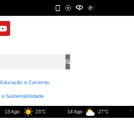
Y
o
u
t
u
b
e
Educação e Carreiras
 e Sustentabilidade
 Ago
23°C
14 Ago
27°C
Rio