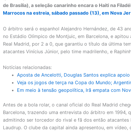
de Brasília), a seleção canarinho encara o Haiti na Filadél
Marrocos na estreia, sábado passado (13), em Nova Je
O árbitro será o espanhol Alejandro Hernández, de 43 ano
no Estádio Olímpico de Montjuic, em Barcelona, e apitou 
Real Madrid, por 2 a 0, que garantiu o título da última t
atacantes Vinícius Júnior, pelo time madrilenho, e Raphin
Notícias relacionadas:
Aposta de Ancelotti, Douglas Santos explica apoio tá
Veja os jogos de terça na Copa do Mundo; Argentin
Em meio à tensão geopolítica, Irã empata com Nova
Antes de a bola rolar, o canal oficial do Real Madrid che
Barcelona, trazendo uma entrevista do árbitro em 1994, q
admitindo ser torcedor do rival e fã dos então atacante
Laudrup. O clube da capital ainda apresentou, em vídeo,