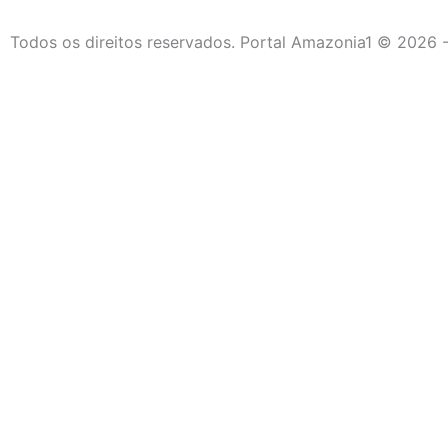
Todos os direitos reservados. Portal Amazonia1 © 2026 -
Destaque da Semana
Cultura e Entretenimento
Viagens e Turismo
Economia e Negócios
Educação e Carreiras
Segurança e Justiça
Política