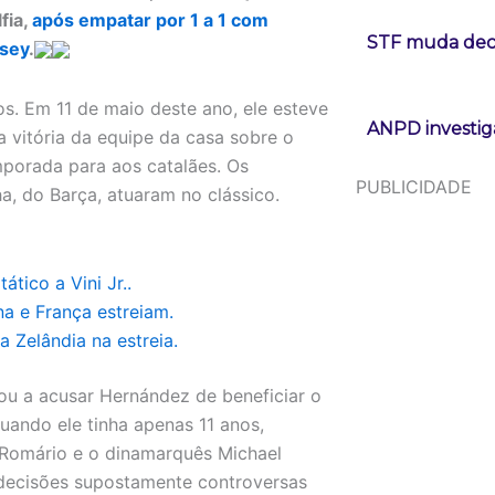
fia,
após empatar por 1 a 1 com
STF muda deci
rsey
.
s. Em 11 de maio deste ano, ele esteve
ANPD investig
a vitória da equipe da casa sobre o
emporada para aos catalães. Os
PUBLICIDADE
ha, do Barça, atuaram no clássico.
tico a Vini Jr..
a e França estreiam.
 Zelândia na estreia.
gou a acusar Hernández de beneficiar o
uando ele tinha apenas 11 anos,
s Romário e o dinamarquês Michael
 decisões supostamente controversas