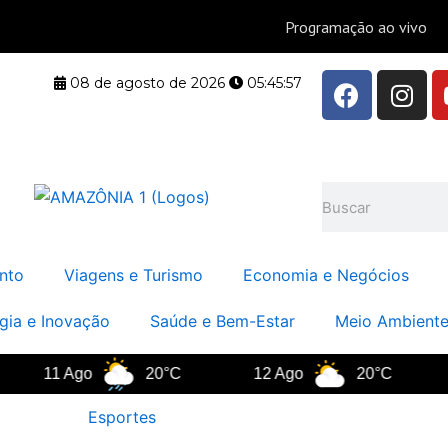
F
I
08 de agosto de 2026
05:45:58
a
n
c
s
e
t
b
a
Pesquisar
o
g
o
r
k
a
nto
Viagens e Turismo
Economia e Negócios
m
gia e Inovação
Saúde e Bem-Estar
Meio Ambiente
11 Ago
20°C
12 Ago
20°C
13
Esportes