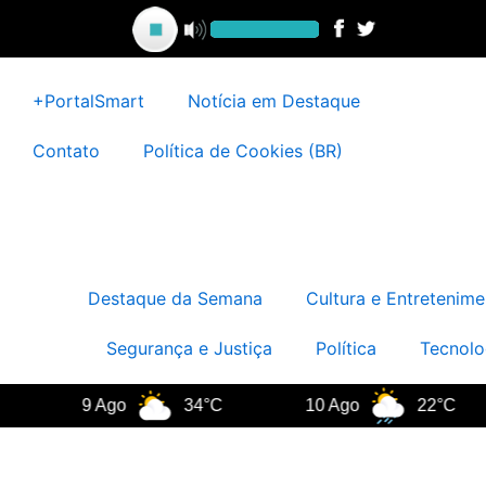
Ir
para
o
conteúdo
+PortalSmart
Notícia em Destaque
Contato
Política de Cookies (BR)
Destaque da Semana
Cultura e Entretenime
Segurança e Justiça
Política
Tecnolo
9 Ago
34°C
10 Ago
22°C