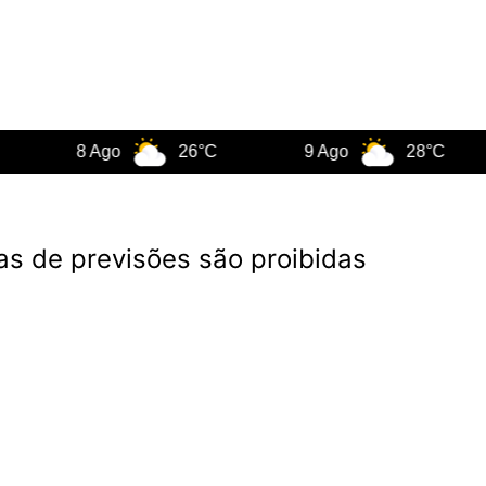
8 Ago
26°C
9 Ago
28°C
1
as de previsões são proibidas