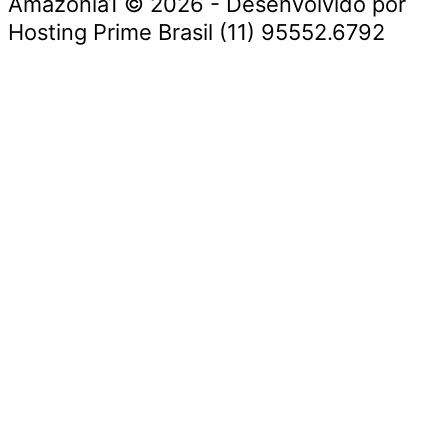
Amazonia1 © 2026 - Desenvolvido por
Hosting Prime Brasil (11) 95552.6792
Destaque da Semana
Cultura e Entretenimento
Viagens e Turismo
Economia e Negócios
Educação e Carreiras
Segurança e Justiça
Política
Tecnologia e Inovação
Saúde e Bem-Estar
Meio Ambiente e Sustentabilidade
Destaque da Semana
Cultura e Entretenimento
Viagens e Turismo
Economia e Negócios