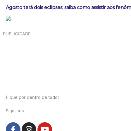
Agosto terá dois eclipses; saiba como assistir aos fen
PUBLICIDADE
Fique por dentro de tudo!
Siga-nos
F
I
Y