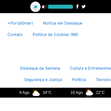
Ir
para
o
conteúdo
+PortalSmart
Notícia em Destaque
Contato
Política de Cookies (BR)
Destaque da Semana
Cultura e Entretenime
Segurança e Justiça
Política
Tecnolo
9 Ago
34°C
10 Ago
22°C