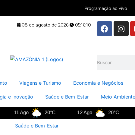
F
I
08 de agosto de 2026
05:16:11
a
n
c
s
e
t
b
a
Pesquisar
o
g
o
r
k
a
nto
Viagens e Turismo
Economia e Negócios
m
gia e Inovação
Saúde e Bem-Estar
Meio Ambiente
11 Ago
20°C
12 Ago
20°C
1
Saúde e Bem-Estar