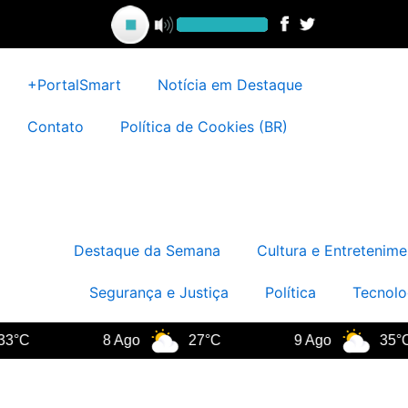
Ir
para
o
conteúdo
+PortalSmart
Notícia em Destaque
Contato
Política de Cookies (BR)
Destaque da Semana
Cultura e Entretenime
Segurança e Justiça
Política
Tecnolo
°C
8 Ago
27°C
9 Ago
35°C