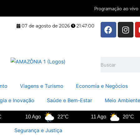
F
I
07 de agosto de 2026
21:47:00
a
n
c
s
e
t
b
a
Pesquisar
o
g
o
r
k
a
nto
Viagens e Turismo
Economia e Negócios
m
gia e Inovação
Saúde e Bem-Estar
Meio Ambiente
10 Ago
22°C
11 Ago
20°C
Segurança e Justiça