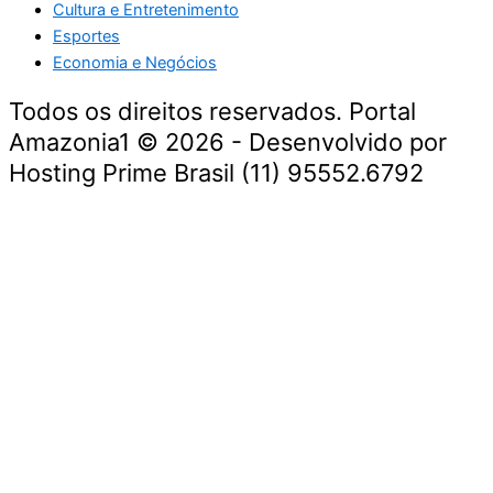
Cultura e Entretenimento
Esportes
Economia e Negócios
Todos os direitos reservados. Portal
Amazonia1 © 2026 - Desenvolvido por
Hosting Prime Brasil (11) 95552.6792
Destaque da Semana
Cultura e Entretenimento
Viagens e Turismo
Economia e Negócios
Educação e Carreiras
Segurança e Justiça
Política
Tecnologia e Inovação
Saúde e Bem-Estar