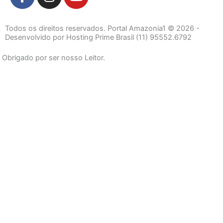
a
n
o
c
s
u
e
t
t
Todos os direitos reservados. Portal Amazonia1 © 2026 -
b
a
u
Desenvolvido por Hosting Prime Brasil (11) 95552.6792
o
g
b
Obrigado por ser nosso Leitor.
o
r
e
k
a
-
m
f