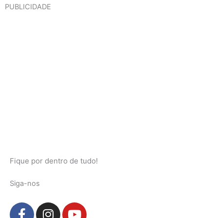
PUBLICIDADE
Fique por dentro de tudo!
Siga-nos
F
I
Y