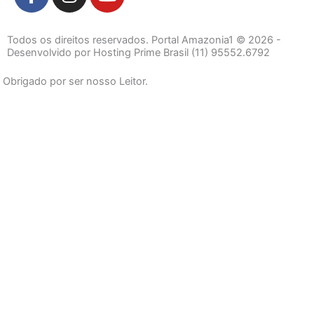
a
n
o
c
s
u
e
t
t
Todos os direitos reservados. Portal Amazonia1 © 2026 -
b
a
u
Desenvolvido por Hosting Prime Brasil (11) 95552.6792
o
g
b
Obrigado por ser nosso Leitor.
o
r
e
k
a
-
m
f