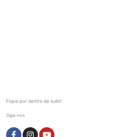
Fique por dentro de tudo!
Siga-nos
F
I
Y