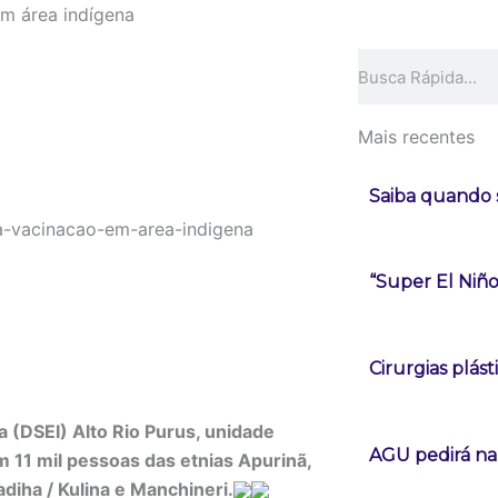
em área indígena
Pesquisar
Mais recentes
Saiba quando s
“Super El Niñ
Cirurgias plá
na (DSEI) Alto Rio Purus, unidade
AGU pedirá na 
 11 mil pessoas das etnias Apurinã,
diha / Kulina e Manchineri.