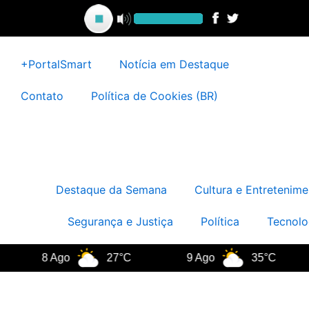
Ir
para
o
conteúdo
+PortalSmart
Notícia em Destaque
Contato
Política de Cookies (BR)
Destaque da Semana
Cultura e Entretenime
Segurança e Justiça
Política
Tecnolo
8 Ago
27°C
9 Ago
35°C
10