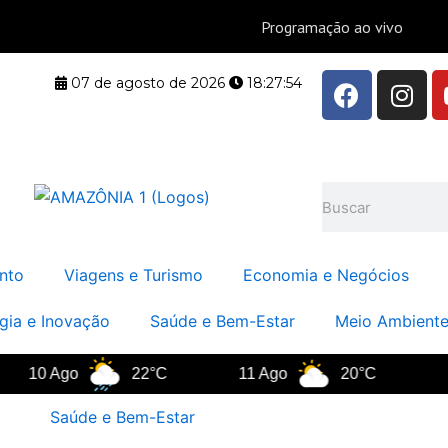
F
I
07 de agosto de 2026
18:27:55
a
n
c
s
e
t
b
a
Pesquisar
o
g
o
r
k
a
nto
Viagens e Turismo
Economia e Negócios
m
gia e Inovação
Saúde e Bem-Estar
Meio Ambiente
 Ago
22°C
11 Ago
20°C
12 Ago
Saúde e Bem-Estar