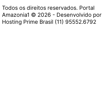
Todos os direitos reservados. Portal
Amazonia1 © 2026 - Desenvolvido por
Hosting Prime Brasil (11) 95552.6792
Destaque da Semana
Cultura e Entretenimento
Viagens e Turismo
Economia e Negócios
Educação e Carreiras
Segurança e Justiça
Política
Tecnologia e Inovação
Saúde e Bem-Estar
Meio Ambiente e Sustentabilidade
Destaque da Semana