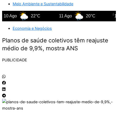
Meio Ambiente e Sustentabilidade
0 Ago
22°C
11 Ago
20°C
12 A
Economia e Negócios
Planos de saúde coletivos têm reajuste
médio de 9,9%, mostra ANS
PUBLICIDADE