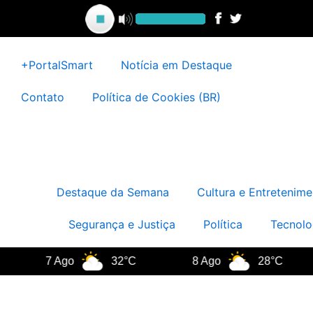
Ir
para
o
conteúdo
+PortalSmart
Notícia em Destaque
Contato
Política de Cookies (BR)
Destaque da Semana
Cultura e Entretenime
Segurança e Justiça
Política
Tecnolo
7 Ago
32°C
8 Ago
28°C