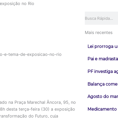
 exposição no Rio
Pesquisar
Mais recentes
Lei prorroga u
Pai e madrast
PF investiga a
Balança comerc
Agosto do mar
zado na Praça Marechal Âncora, 95, no
18h desta terça-feira (30) a exposição
Medicamento r
ransformação do Futuro, cuja