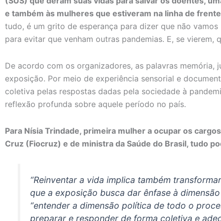
(SUS) que deram suas vidas para salvar os doentes, um
e também às mulheres que estiveram na linha de frent
tudo, é um grito de esperança para dizer que não vamos
para evitar que venham outras pandemias. E, se vierem, q
De acordo com os organizadores, as palavras memória, j
exposição. Por meio de experiência sensorial e document
coletiva pelas respostas dadas pela sociedade à pandem
reflexão profunda sobre aquele período no país.
Para Nísia Trindade, primeira mulher a ocupar os carg
Cruz (Fiocruz) e de ministra da Saúde do Brasil, tudo po
“Reinventar a vida implica também transformar 
que a exposição busca dar ênfase à dimensão
“entender a dimensão política de todo o proces
preparar e responder de forma coletiva e ade