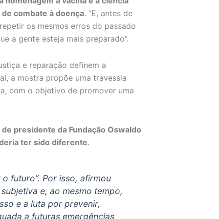
a homenagem à vacina e à ciência
e de combate à doença
. “E, antes de
 repetir os mesmos erros do passado
ue a gente esteja mais preparado”.
ustiça e reparação definem a
al, a mostra propõe uma travessia
ia, com o objetivo de promover uma
os de presidente da Fundação Oswaldo
deria ter sido diferente
.
o futuro”. Por isso, afirmou
 subjetiva e, ao mesmo tempo,
so e a luta por prevenir,
quada a futuras emergências