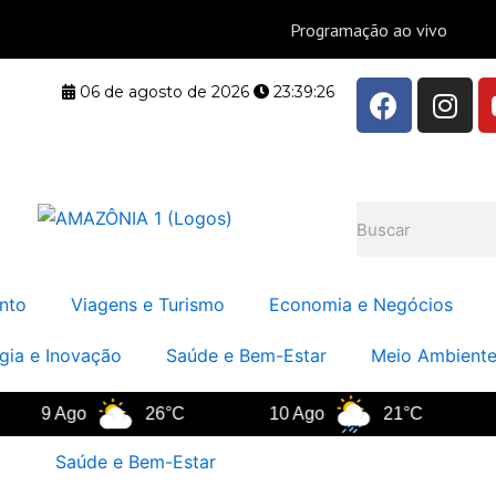
F
I
06 de agosto de 2026
23:39:27
a
n
c
s
e
t
b
a
Pesquisar
o
g
o
r
k
a
nto
Viagens e Turismo
Economia e Negócios
m
gia e Inovação
Saúde e Bem-Estar
Meio Ambiente
9 Ago
26°C
10 Ago
21°C
11 
Saúde e Bem-Estar