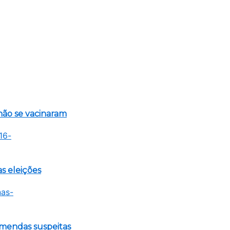
não se vacinaram
s eleições
emendas suspeitas