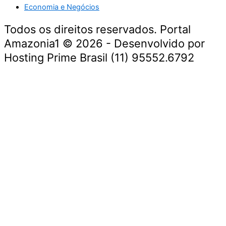
Economia e Negócios
Todos os direitos reservados. Portal
Amazonia1 © 2026 - Desenvolvido por
Hosting Prime Brasil (11) 95552.6792
Destaque da Semana
Cultura e Entretenimento
Viagens e Turismo
Economia e Negócios
Educação e Carreiras
Segurança e Justiça
Política
Tecnologia e Inovação
Saúde e Bem-Estar
Meio Ambiente e Sustentabilidade