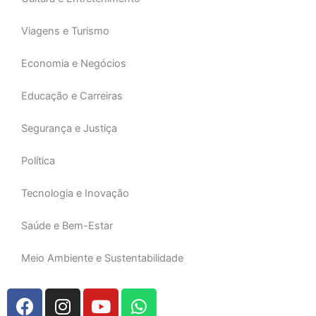
Viagens e Turismo
Economia e Negócios
Educação e Carreiras
Segurança e Justiça
Política
Tecnologia e Inovação
Saúde e Bem-Estar
Meio Ambiente e Sustentabilidade
F
I
Y
W
a
n
o
h