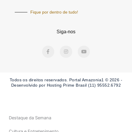
Fique por dentro de tudo!
Siga-nos
F
I
Y
a
n
o
c
s
u
e
t
t
b
a
u
o
g
b
o
r
e
Todos os direitos reservados. Portal Amazonia1 © 2026 -
k
a
-
m
Desenvolvido por Hosting Prime Brasil (11) 95552.6792
f
Destaque da Semana
Cultura e Entretenimento