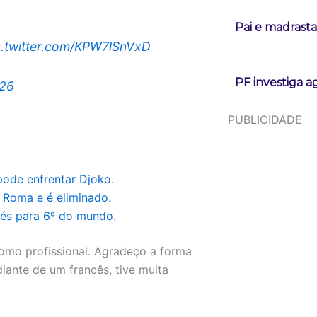
Pai e madrast
c.twitter.com/KPW7lSnVxD
PF investiga a
026
PUBLICIDADE
ode enfrentar Djoko.
 Roma e é eliminado.
vés para 6º do mundo.
omo profissional. Agradeço a forma
iante de um francês, tive muita