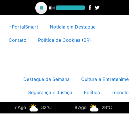
Ir
para
o
conteúdo
+PortalSmart
Notícia em Destaque
Contato
Política de Cookies (BR)
Destaque da Semana
Cultura e Entretenime
Segurança e Justiça
Política
Tecnolo
7 Ago
32°C
8 Ago
28°C