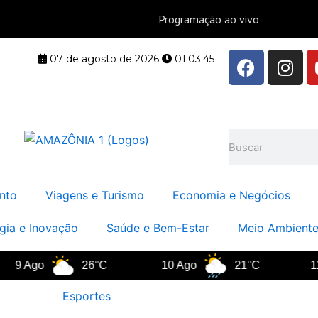
F
I
07 de agosto de 2026
01:03:45
a
n
c
s
e
t
b
a
Pesquisar
o
g
o
r
k
a
nto
Viagens e Turismo
Economia e Negócios
m
gia e Inovação
Saúde e Bem-Estar
Meio Ambiente
9 Ago
26°C
10 Ago
21°C
11 
Esportes