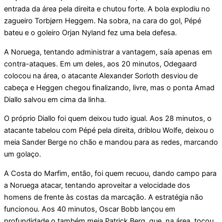
entrada da área pela direita e chutou forte. A bola explodiu no
zagueiro Torbjørn Heggem. Na sobra, na cara do gol, Pépé
bateu e o goleiro Orjan Nyland fez uma bela defesa.
A Noruega, tentando administrar a vantagem, saía apenas em
contra-ataques. Em um deles, aos 20 minutos, Odegaard
colocou na área, o atacante Alexander Sorloth desviou de
cabeça e Heggen chegou finalizando, livre, mas o ponta Amad
Diallo salvou em cima da linha.
O próprio Diallo foi quem deixou tudo igual. Aos 28 minutos, o
atacante tabelou com Pépé pela direita, driblou Wolfe, deixou o
meia Sander Berge no chão e mandou para as redes, marcando
um golaço.
A Costa do Marfim, então, foi quem recuou, dando campo para
a Noruega atacar, tentando aproveitar a velocidade dos
homens de frente às costas da marcação. A estratégia não
funcionou. Aos 40 minutos, Oscar Bobb lançou em
profundidade o também meia Patrick Berg, que, na área, tocou