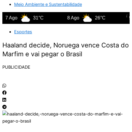
Meio Ambiente e Sustentabilidade
 Ago
31°C
8 Ago
26°C
9 Ag
Esportes
Haaland decide, Noruega vence Costa do
Marfim e vai pegar o Brasil
PUBLICIDADE