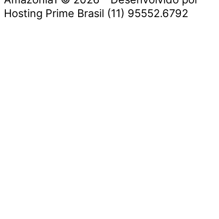
Hosting Prime Brasil (11) 95552.6792
Destaque da Semana
Cultura e Entretenimento
Viagens e Turismo
Economia e Negócios
Educação e Carreiras
Segurança e Justiça
Política
Tecnologia e Inovação
Saúde e Bem-Estar
Meio Ambiente e Sustentabilidade
Destaque da Semana
Cultura e Entretenimento
Viagens e Turismo
Economia e Negócios