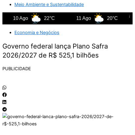
Meio Ambiente e Sustentabilidade
10 Ago
22°C
11 Ago
20°C
1
Economia e Negócios
Governo federal lança Plano Safra
2026/2027 de R$ 525,1 bilhões
PUBLICIDADE