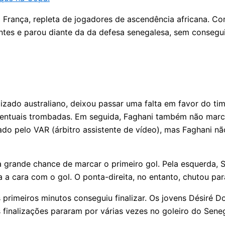
a França, repleta de jogadores de ascendência africana. C
tes e parou diante da da defesa senegalesa, sem conseguir 
alizado australiano, deixou passar uma falta em favor do ti
a eventuais trombadas. Em seguida, Faghani também não ma
isado pelo VAR (árbitro assistente de vídeo), mas Faghani 
grande chance de marcar o primeiro gol. Pela esquerda, Sa
a a cara com o gol. O ponta-direita, no entanto, chutou par
rimeiros minutos conseguiu finalizar. Os jovens Désiré Do
 finalizações pararam por várias vezes no goleiro do Sene