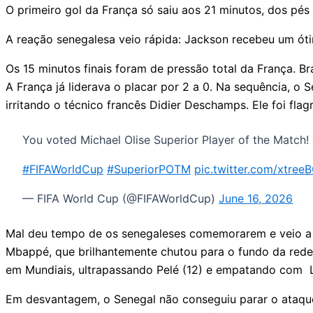
O primeiro gol da França só saiu aos 21 minutos, dos pé
A reação senegalesa veio rápida: Jackson recebeu um óti
Os 15 minutos finais foram de pressão total da França. B
A França já liderava o placar por 2 a 0. Na sequência, o
irritando o técnico francês Didier Deschamps. Ele foi f
You voted Michael Olise Superior Player of the Match!
#FIFAWorldCup
#SuperiorPOTM
pic.twitter.com/xtree
— FIFA World Cup (@FIFAWorldCup)
June 16, 2026
Mal deu tempo de os senegaleses comemorarem e veio a re
Mbappé, que brilhantemente chutou para o fundo da rede,
em Mundiais, ultrapassando Pelé (12) e empatando com L
Em desvantagem, o Senegal não conseguiu parar o ataque