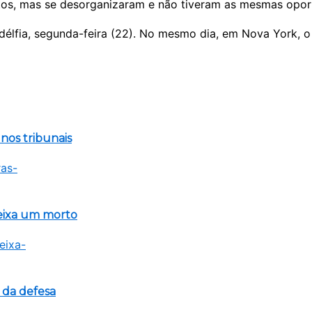
tos, mas se desorganizaram e não tiveram as mesmas opor
adélfia, segunda-feira (22). No mesmo dia, em Nova York, 
 nos tribunais
eixa um morto
 da defesa