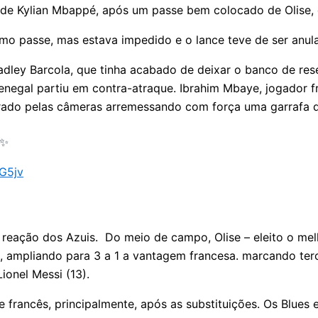
s de Kylian Mbappé, após um passe bem colocado de Olise, 
mo passe, mas estava impedido e o lance teve de ser anul
radley Barcola, que tinha acabado de deixar o banco de re
 Senegal partiu em contra-atraque. Ibrahim Mbaye, jogador 
lagrado pelas câmeras arremessando com força uma garrafa 
 ✨
BG5jv
ação dos Azuis. Do meio de campo, Olise – eleito o melho
 ampliando para 3 a 1 a vantagem francesa. marcando terc
ionel Messi (13).
 francês, principalmente, após as substituições. Os Blue