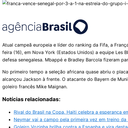
Atual campeã europeia e líder do ranking da Fifa, a Fran
feira (16), em Nova York (Estados Unidos) a equipe Les 
defesa senegalesa. Mbappé e Bradley Barcola fizeram pa
No primeiro tempo a seleção africana quase abriu o pla
alcançou Jackson à frente. O atacante do Bayern de Muni
goleiro francês Mike Maignan.
Notícias relacionadas:
Rival do Brasil na Copa, Haiti celebra a esperança e
Neymar vai a campo pela primeira vez em treino da s
Goleiro Vozinha brilha contra a Espanha e vira dest