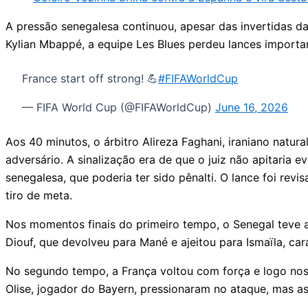
A pressão senegalesa continuou, apesar das invertidas d
Kylian Mbappé, a equipe Les Blues perdeu lances importan
France start off strong! 💪
#FIFAWorldCup
— FIFA World Cup (@FIFAWorldCup)
June 16, 2026
Aos 40 minutos, o árbitro Alireza Faghani, iraniano natur
adversário. A sinalização era de que o juiz não apitari
senegalesa, que poderia ter sido pênalti. O lance foi rev
tiro de meta.
Nos momentos finais do primeiro tempo, o Senegal teve a 
Diouf, que devolveu para Mané e ajeitou para Ismaïla, car
No segundo tempo, a França voltou com força e logo nos p
Olise, jogador do Bayern, pressionaram no ataque, mas as