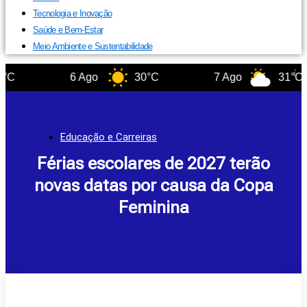
Tecnologia e Inovação
Saúde e Bem-Estar
Meio Ambiente e Sustentabilidade
6 Ago
30°C
7 Ago
31°C
Educação e Carreiras
Férias escolares de 2027 terão
novas datas por causa da Copa
Feminina