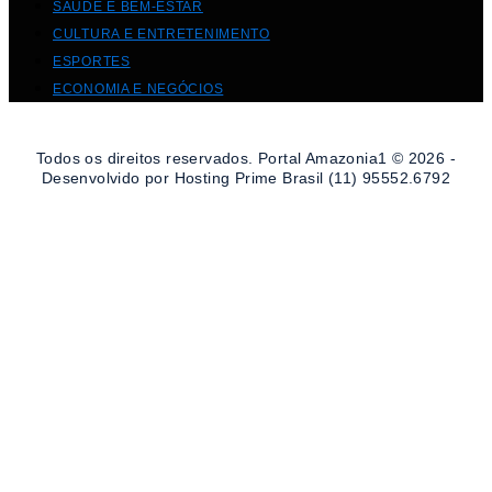
SAÚDE E BEM-ESTAR
CULTURA E ENTRETENIMENTO
ESPORTES
ECONOMIA E NEGÓCIOS
Todos os direitos reservados. Portal Amazonia1 © 2026 -
Desenvolvido por Hosting Prime Brasil (11) 95552.6792
DESTAQUE DA SEMANA
CULTURA E ENTRETENIMENTO
VIAGENS E TURISMO
ECONOMIA E NEGÓCIOS
EDUCAÇÃO E CARREIRAS