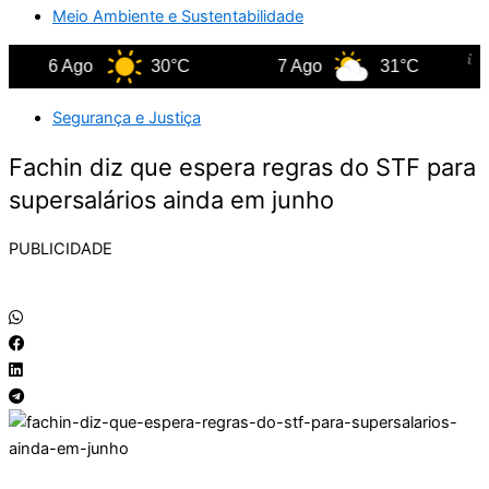
Meio Ambiente e Sustentabilidade
6 Ago
30°C
7 Ago
31°C
8 
Segurança e Justiça
Fachin diz que espera regras do STF para
supersalários ainda em junho
PUBLICIDADE