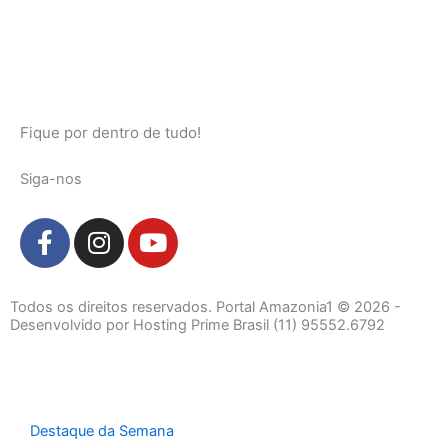
Fique por dentro de tudo!
Siga-nos
F
I
Y
a
n
o
c
s
u
e
t
t
Todos os direitos reservados. Portal Amazonia1 © 2026 -
b
a
u
Desenvolvido por Hosting Prime Brasil (11) 95552.6792
o
g
b
o
r
e
k
a
-
m
Destaque da Semana