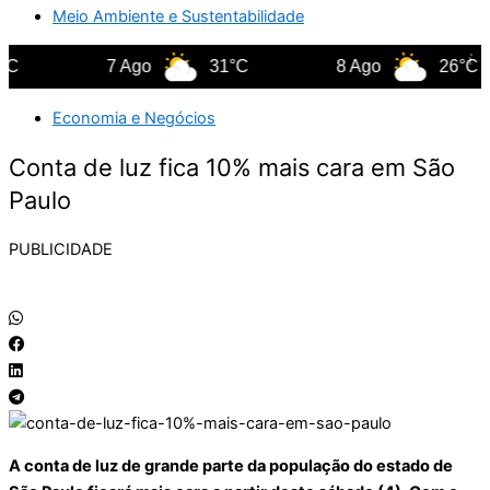
Meio Ambiente e Sustentabilidade
C
7 Ago
31°C
8 Ago
26°C
Economia e Negócios
Conta de luz fica 10% mais cara em São
Paulo
PUBLICIDADE
A conta de luz de grande parte da população do estado de