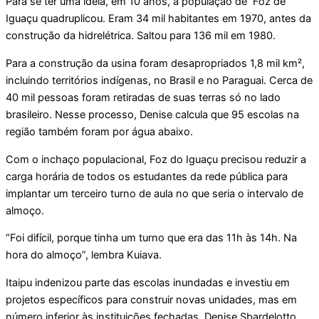
Para se ter uma ideia, em 10 anos, a população de Foz de
Iguaçu quadruplicou. Eram 34 mil habitantes em 1970, antes da
construção da hidrelétrica. Saltou para 136 mil em 1980.
Para a construção da usina foram desapropriados 1,8 mil km²,
incluindo territórios indígenas, no Brasil e no Paraguai. Cerca de
40 mil pessoas foram retiradas de suas terras só no lado
brasileiro. Nesse processo, Denise calcula que 95 escolas na
região também foram por água abaixo.
Com o inchaço populacional, Foz do Iguaçu precisou reduzir a
carga horária de todos os estudantes da rede pública para
implantar um terceiro turno de aula no que seria o intervalo de
almoço.
“Foi difícil, porque tinha um turno que era das 11h às 14h. Na
hora do almoço”, lembra Kuiava.
Itaipu indenizou parte das escolas inundadas e investiu em
projetos específicos para construir novas unidades, mas em
número inferior às instituições fechadas. Denise Sbardelotto