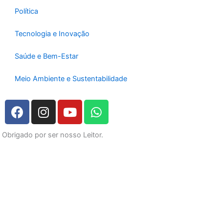
Política
Tecnologia e Inovação
Saúde e Bem-Estar
Meio Ambiente e Sustentabilidade
F
I
Y
W
a
n
o
h
c
s
u
a
Obrigado por ser nosso Leitor.
e
t
t
t
b
a
u
s
o
g
b
a
o
r
e
p
k
a
p
m