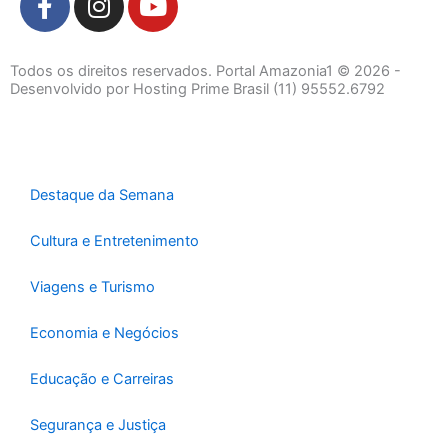
a
n
o
c
s
u
e
t
t
Todos os direitos reservados. Portal Amazonia1 © 2026 -
b
a
u
Desenvolvido por Hosting Prime Brasil (11) 95552.6792
o
g
b
o
r
e
k
a
-
m
Destaque da Semana
f
Cultura e Entretenimento
Viagens e Turismo
Economia e Negócios
Educação e Carreiras
Segurança e Justiça