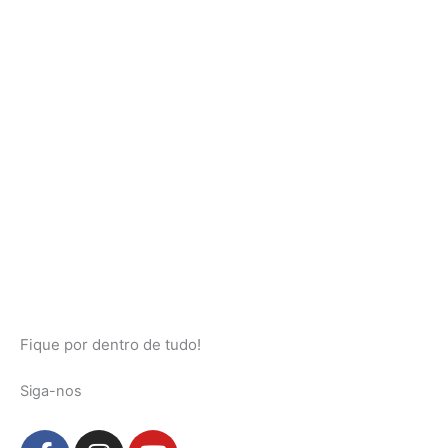
Fique por dentro de tudo!
Siga-nos
F
I
Y