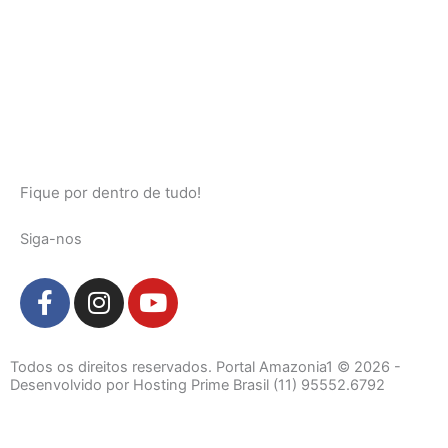
Fique por dentro de tudo!
Siga-nos
F
I
Y
a
n
o
c
s
u
e
t
t
Todos os direitos reservados. Portal Amazonia1 © 2026 -
b
a
u
Desenvolvido por Hosting Prime Brasil (11) 95552.6792
o
g
b
o
r
e