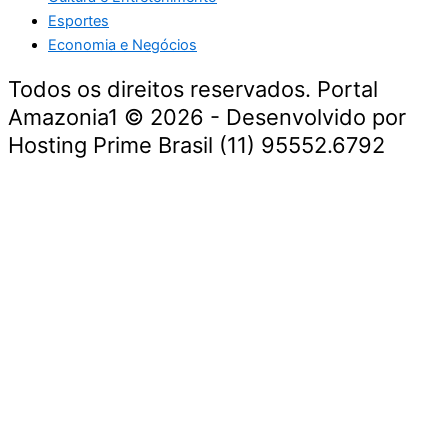
Esportes
Economia e Negócios
Todos os direitos reservados. Portal
Amazonia1 © 2026 - Desenvolvido por
Hosting Prime Brasil (11) 95552.6792
Destaque da Semana
Cultura e Entretenimento
Viagens e Turismo
Economia e Negócios
Educação e Carreiras
Segurança e Justiça
Política
Tecnologia e Inovação
Saúde e Bem-Estar
Meio Ambiente e Sustentabilidade