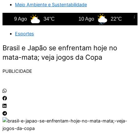
Meio Ambiente e Sustentabilidade
9 Ago
34°C
10 Ago
22°C
1
Esportes
Brasil e Japão se enfrentam hoje no
mata-mata; veja jogos da Copa
PUBLICIDADE