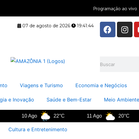
F
I
07 de agosto de 2026
19:41:44
a
n
c
s
e
t
b
a
Pesquisar
o
g
o
r
k
a
nto
Viagens e Turismo
Economia e Negócios
m
gia e Inovação
Saúde e Bem-Estar
Meio Ambiente
10 Ago
22°C
11 Ago
20°C
Cultura e Entretenimento