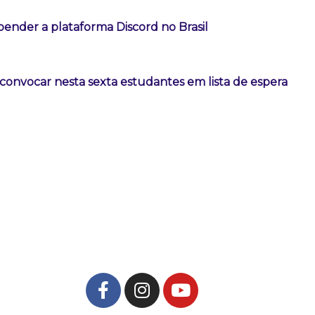
ender a plataforma Discord no Brasil
convocar nesta sexta estudantes em lista de espera
F
I
Y
a
n
o