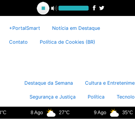
Ir
para
o
conteúdo
+PortalSmart
Notícia em Destaque
Contato
Política de Cookies (BR)
Destaque da Semana
Cultura e Entretenime
Segurança e Justiça
Política
Tecnolo
C
8 Ago
27°C
9 Ago
35°C